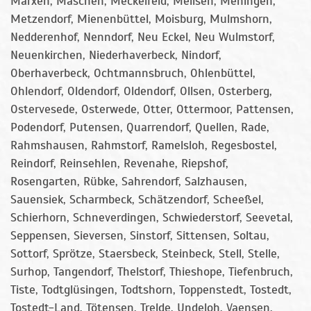
Marxen, Maschen, Meckelfeld, Meilsen, Meningen,
Metzendorf, Mienenbüttel, Moisburg, Mulmshorn,
Nedderenhof, Nenndorf, Neu Eckel, Neu Wulmstorf,
Neuenkirchen, Niederhaverbeck, Nindorf,
Oberhaverbeck, Ochtmannsbruch, Ohlenbüttel,
Ohlendorf, Oldendorf, Oldendorf, Ollsen, Osterberg,
Ostervesede, Osterwede, Otter, Ottermoor, Pattensen,
Podendorf, Putensen, Quarrendorf, Quellen, Rade,
Rahmshausen, Rahmstorf, Ramelsloh, Regesbostel,
Reindorf, Reinsehlen, Revenahe, Riepshof,
Rosengarten, Rübke, Sahrendorf, Salzhausen,
Sauensiek, Scharmbeck, Schätzendorf, Scheeßel,
Schierhorn, Schneverdingen, Schwiederstorf, Seevetal,
Seppensen, Sieversen, Sinstorf, Sittensen, Soltau,
Sottorf, Sprötze, Staersbeck, Steinbeck, Stell, Stelle,
Surhop, Tangendorf, Thelstorf, Thieshope, Tiefenbruch,
Tiste, Todtglüsingen, Todtshorn, Toppenstedt, Tostedt,
Tostedt-Land, Tötensen, Trelde, Undeloh, Vaensen,