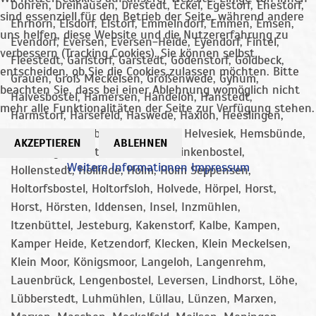
Dohren, Dreihausen, Drestedt, Eckel, Egestorf, Ehestorf,
sind essenziell für den Betrieb der Seite, während andere
Ehrhorn, Elsdorf, Elstorf, Emmelndorf, Emmen, Emsen,
uns helfen, diese Website und die Nutzererfahrung zu
Evendorf, Eversen, Eversen-Heide, Eyendorf, Fintel,
verbessern (Tracking Cookies). Sie können selbst
Fleestedt, Garlstorf, Garstedt, Gödenstorf, Goldbeck,
entscheiden, ob Sie die Cookies zulassen möchten. Bitte
Grauen, Groß Meckelsen, Großenwede, Gyhum,
beachten Sie, dass bei einer Ablehnung womöglich nicht
Halvesbostel, Hamersen, Handeloh, Hanstedt,
mehr alle Funktionalitäten der Seite zur Verfügung stehen.
Harmstorf, Harsefeld, Haswede, Haxloh, Heeslingen,
Heidenau, Heimbuch, Helmstorf, Helvesiek, Hemsbünde,
AKZEPTIEREN
ABLEHNEN
Hemslingen, Hittfeld, Höckel, Hoinkenbostel,
Weitere Informationen
Impressum
Hollenstedt, Hollinde, Holm, Holm Seppensen,
Holtorfsbostel, Holtorfsloh, Holvede, Hörpel, Horst,
Horst, Hörsten, Iddensen, Insel, Inzmühlen,
Itzenbüttel, Jesteburg, Kakenstorf, Kalbe, Kampen,
Kamper Heide, Ketzendorf, Klecken, Klein Meckelsen,
Klein Moor, Königsmoor, Langeloh, Langenrehm,
Lauenbrück, Lengenbostel, Leversen, Lindhorst, Löhe,
Lübberstedt, Luhmühlen, Lüllau, Lünzen, Marxen,