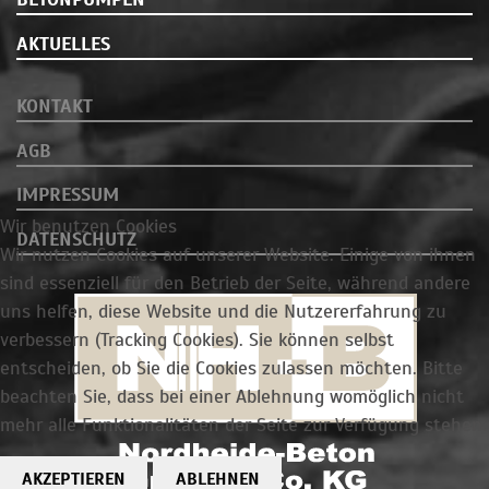
AKTUELLES
KONTAKT
AGB
IMPRESSUM
Wir benutzen Cookies
DATENSCHUTZ
Wir nutzen Cookies auf unserer Website. Einige von ihnen
sind essenziell für den Betrieb der Seite, während andere
uns helfen, diese Website und die Nutzererfahrung zu
verbessern (Tracking Cookies). Sie können selbst
entscheiden, ob Sie die Cookies zulassen möchten. Bitte
beachten Sie, dass bei einer Ablehnung womöglich nicht
mehr alle Funktionalitäten der Seite zur Verfügung stehen.
AKZEPTIEREN
ABLEHNEN